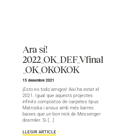
Ara sí!
2022_OK_DEF_Vfinal
_OK_OKOKOK
15 desembre 2021
¡Esto es todo amigos! Així ha estat el
2021. Igual que aquests projectes
infinits compostos de carpetes tipus
Matroska i arxius amb més barres
baixes que un bon nick de Messenger
dosmiler. Si [...]
LLEGIR ARTICLE