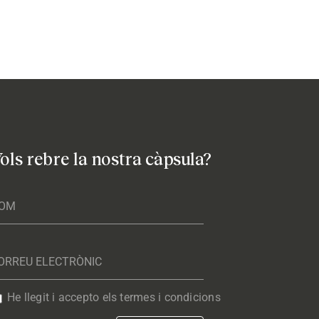
ols rebre la nostra càpsula?
He llegit i accepto els termes i condicions