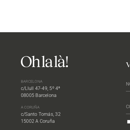
V
BARCELONA
c/Llull 47-49, 5º 4ª
08005 Barcelona
A CORUÑA
c/Santo Tomás, 32
15002 A Coruña