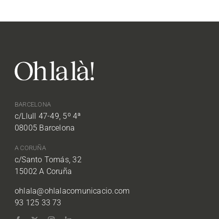
BARCELONA
c/Llull 47-49, 5º 4ª
08005 Barcelona
A CORUÑA
c/Santo Tomás, 32
15002 A Coruña
ohlala@ohlalacomunicacio.com
93 125 33 73