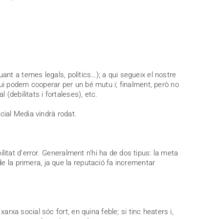
uant a temes legals, polítics…); a qui segueix el nostre
qui podem cooperar per un bé mutu i; finalment, però no
(debilitats i fortaleses), etc.
ocial Media vindrà rodat.
ilitat d’error. Generalment n’hi ha de dos tipus: la meta
e la primera, ja que la reputació fa incrementar
rxa social sóc fort, en quina feble; si tinc heaters i,