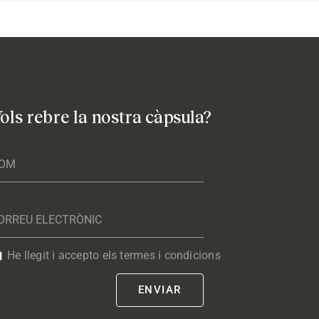
ols rebre la nostra càpsula?
He llegit i accepto els termes i condicions