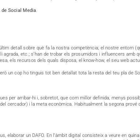
a de Social Media
.
l’últim detall sobre què fa la nostra competència; el nostre entorn (q
li agrada, etc.; s’han de trobar els prosumidors i influencers amb 
a, els recursos dels quals disposa, el know-how, el seu web actual 
erò un cop ho tinguis tot ben detallat tota la resta del teu pla de S
ues per arribar-hi i, sobretot, que com millor definida, menys possib
 del cercador) i la meta econòmica. Habitualment la segona prové d
, elaborar un DAFO. En l’àmbit digital consisteix a veure en quina xa