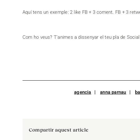
Aquí tens un exemple: 2 like FB + 3 coment. FB + 3 retw
Com ho veus? T’animes a dissenyar el teu pla de Socia
agencia
anna parnau
ba
Compartir aquest article