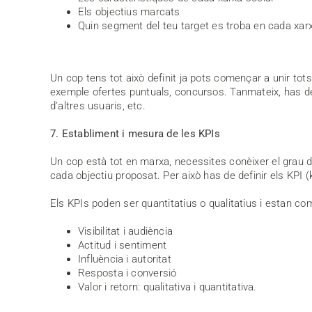
Els objectius marcats
Quin segment del teu target es troba en cada xarx
Un cop tens tot això definit ja pots començar a unir to
exemple ofertes puntuals, concursos. Tanmateix, has de
d’altres usuaris, etc.
7. Establiment i mesura de les KPIs
Un cop està tot en marxa, necessites conèixer el grau d
cada objectiu proposat. Per això has de definir els KPI 
Els KPIs poden ser quantitatius o qualitatius i estan c
Visibilitat i audiència
Actitud i sentiment
Influència i autoritat
Resposta i conversió
Valor i retorn: qualitativa i quantitativa.