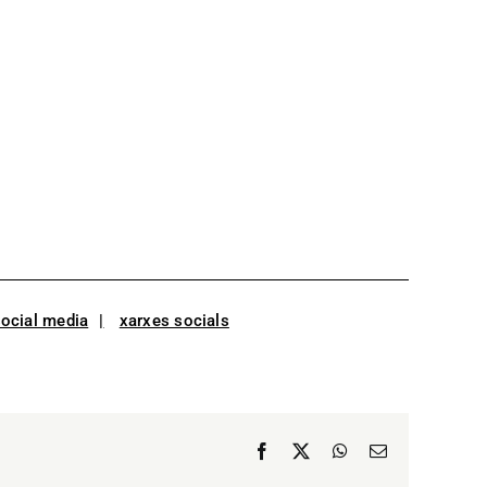
ocial media
xarxes socials
Facebook
X
WhatsApp
Email: