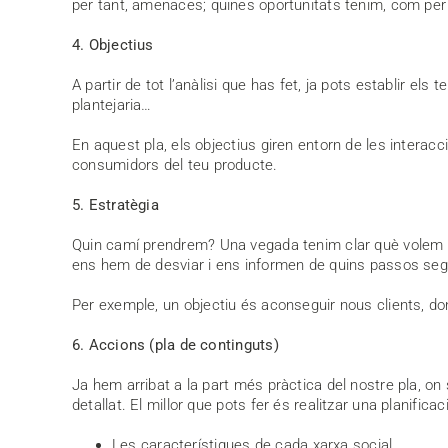
per tant, amenaces; quines oportunitats tenim, com per 
4. Objectius
A partir de tot l’anàlisi que has fet, ja pots establir e
plantejaria…
En aquest pla, els objectius giren entorn de les intera
consumidors del teu producte.
5. Estratègia
Quin camí prendrem? Una vegada tenim clar què volem ac
ens hem de desviar i ens informen de quins passos segu
Per exemple, un objectiu és aconseguir nous clients, do
6. Accions (pla de continguts)
Ja hem arribat a la part més pràctica del nostre pla, 
detallat. El millor que pots fer és realitzar una planific
Les característiques de cada xarxa social