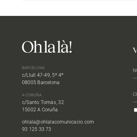
V
BARCELONA
c/Llull 47-49, 5º 4ª
08005 Barcelona
A CORUÑA
c/Santo Tomás, 32
15002 A Coruña
ohlala@ohlalacomunicacio.com
93 125 33 73