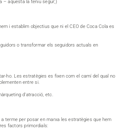
a – aquesta la teniu segur;)
ionem i establim objectius que ni el CEO de Coca Cola es
eguidors o transformar els seguidors actuals en
ar-ho. Les estratègies es fixen com el camí del qual no
plementen entre si.
àrqueting d’atracció, etc.
ar a terme per posar en marxa les estratègies que hem
tres factors primordials: