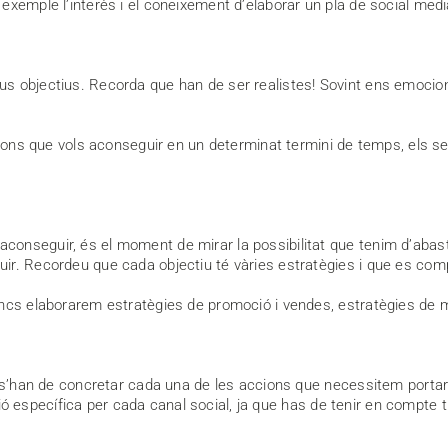
exemple l’interès i el coneixement d’elaborar un pla de social medi
ls teus objectius. Recorda que han de ser realistes! Sovint ens emoc
ccions que vols aconseguir en un determinat termini de temps, els s
onseguir, és el moment de mirar la possibilitat que tenim d’abast
ir. Recordeu que cada objectiu té vàries estratègies i que es com
ncs elaborarem estratègies de promoció i vendes, estratègies de m
on s’han de concretar cada una de les accions que necessitem port
ació específica per cada canal social, ja que has de tenir en compte 