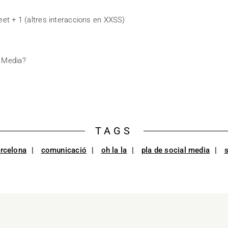
eet + 1 (altres interaccions en XXSS)
l Media?
TAGS
rcelona
comunicació
oh la la
pla de social media
s