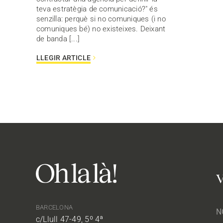
teva estratègia de comunicació?" és
senzilla: perquè si no comuniques (i no
comuniques bé) no existeixes. Deixant
de banda [...]
LLEGIR ARTICLE
V
BARCELONA
c/Llull 47-49, 5º 4ª