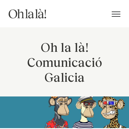
Skip
to
content
Oh la là!
Comunicació
Galicia