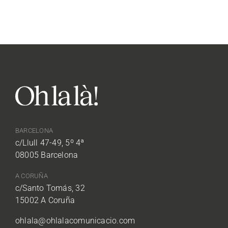
BARCELONA
c/Llull 47-49, 5º 4ª
08005 Barcelona
A CORUÑA
c/Santo Tomás, 32
15002 A Coruña
ohlala@ohlalacomunicacio.com