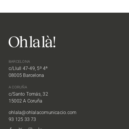
BARCELONA
c/Llull 47-49, 5º 4ª
08005 Barcelona
A CORUÑA
c/Santo Tomás, 32
15002 A Coruña
ohlala@ohlalacomunicacio.com
93 125 33 73