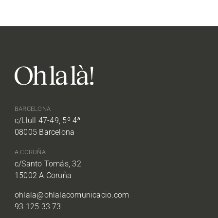
BARCELONA
c/Llull 47-49, 5º 4ª
08005 Barcelona
A CORUÑA
c/Santo Tomás, 32
15002 A Coruña
ohlala@ohlalacomunicacio.com
93 125 33 73