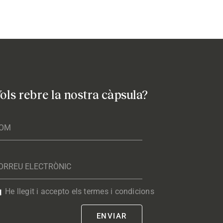
ols rebre la nostra càpsula?
He llegit i accepto els termes i condicions