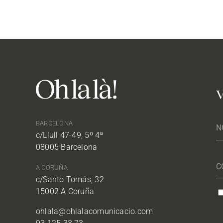
V
BARCELONA
c/Llull 47-49, 5º 4ª
08005 Barcelona
A CORUÑA
c/Santo Tomás, 32
15002 A Coruña
ohlala@ohlalacomunicacio.com