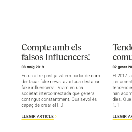
Compte amb els
Tend
falsos Influencers!
comu
08 maig 2019
02 gener 2
En un altre post ja vàrem parlar de com
El 2017 ja
destapar fake news, avui toca destapar
juntament
fake influencers! Vivim en una
tendènci
societat interconnectada que genera
han acom
contingut constantment. Qualsevol és
dies. Que
capaç de crear el [...]
[...]
LLEGIR ARTICLE
LLEGIR A