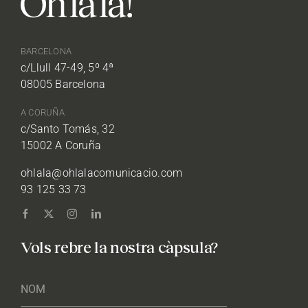
BARCELONA
c/Llull 47-49, 5º 4ª
08005 Barcelona
A CORUÑA
c/Santo Tomás, 32
15002 A Coruña
ohlala@ohlalacomunicacio.com
93 125 33 73
Vols rebre la nostra càpsula?