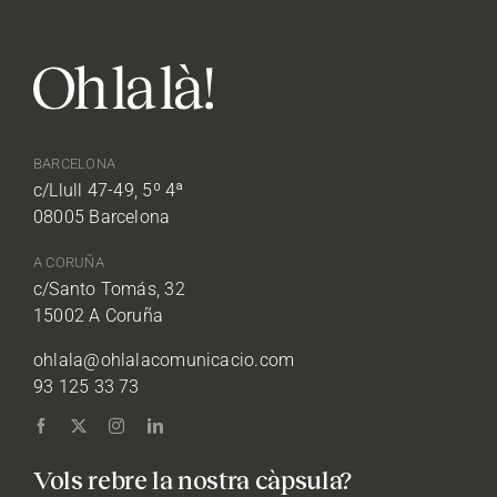
BARCELONA
c/Llull 47-49, 5º 4ª
08005 Barcelona
A CORUÑA
c/Santo Tomás, 32
15002 A Coruña
ohlala@ohlalacomunicacio.com
93 125 33 73
Vols rebre la nostra càpsula?