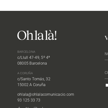
V
BARCELONA
c/Llull 47-49, 5º 4ª
08005 Barcelona
A CORUÑA
c/Santo Tomás, 32
15002 A Coruña
ohlala@ohlalacomunicacio.com
93 125 33 73