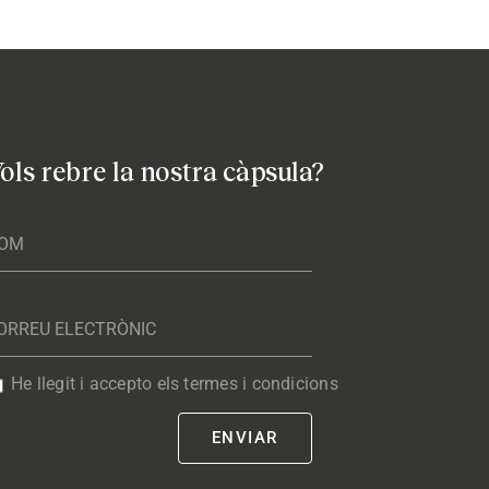
ols rebre la nostra càpsula?
He llegit i accepto els termes i condicions