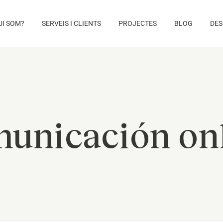
UI SOM?
SERVEIS I CLIENTS
PROJECTES
BLOG
DES
unicación on