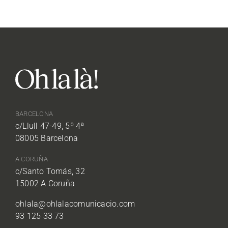
BARCELONA
c/Llull 47-49, 5º 4ª
08005 Barcelona
A CORUÑA
c/Santo Tomás, 32
15002 A Coruña
ohlala@ohlalacomunicacio.com
93 125 33 73