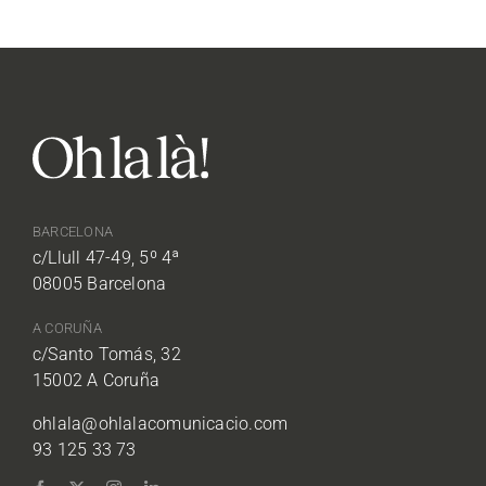
BARCELONA
c/Llull 47-49, 5º 4ª
08005 Barcelona
A CORUÑA
c/Santo Tomás, 32
15002 A Coruña
ohlala@ohlalacomunicacio.com
93 125 33 73