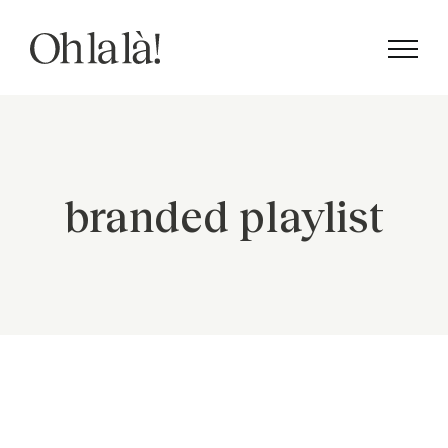
Skip
to
content
branded playlist