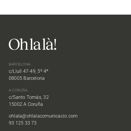
BARCELONA
c/Llull 47-49, 5º 4ª
08005 Barcelona
A CORUÑA
c/Santo Tomás, 32
15002 A Coruña
ohlala@ohlalacomunicacio.com
93 125 33 73