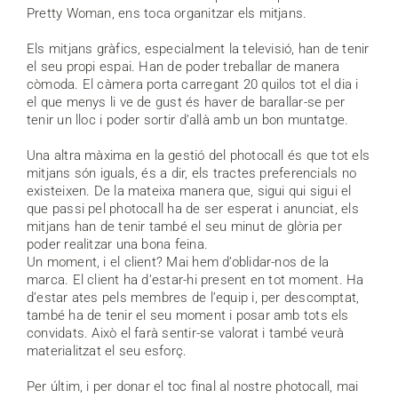
Pretty Woman, ens toca organitzar els mitjans.
Els mitjans gràfics, especialment la televisió, han de tenir
el seu propi espai. Han de poder treballar de manera
còmoda. El càmera porta carregant 20 quilos tot el dia i
el que menys li ve de gust és haver de barallar-se per
tenir un lloc i poder sortir d’allà amb un bon muntatge.
Una altra màxima en la gestió del photocall és que tot els
mitjans són iguals, és a dir, els tractes preferencials no
existeixen. De la mateixa manera que, sigui qui sigui el
que passi pel photocall ha de ser esperat i anunciat, els
mitjans han de tenir també el seu minut de glòria per
poder realitzar una bona feina.
Un moment, i el client? Mai hem d’oblidar-nos de la
marca. El client ha d’estar-hi present en tot moment. Ha
d’estar ates pels membres de l’equip i, per descomptat,
també ha de tenir el seu moment i posar amb tots els
convidats. Això el farà sentir-se valorat i també veurà
materialitzat el seu esforç.
Per últim, i per donar el toc final al nostre photocall, mai