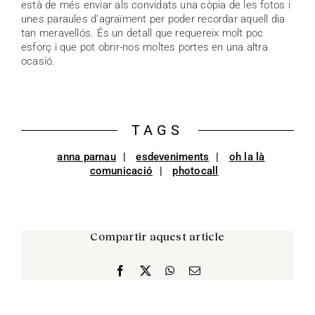
està de més enviar als convidats una còpia de les fotos i
unes paraules d’agraïment per poder recordar aquell dia
tan meravellós. És un detall que requereix molt poc
esforç i que pot obrir-nos moltes portes en una altra
ocasió.
TAGS
anna parnau
esdeveniments
oh la là
comunicació
photocall
Compartir aquest article
Facebook
X
WhatsApp
Email: