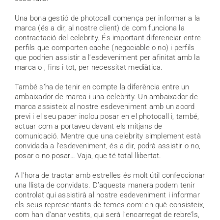
Una bona gestió de photocall comença per informar a la
marca (és a dir, al nostre client) de com funciona la
contractació del celebrity. És important diferenciar entre
perfils que comporten cache (negociable o no) i perfils
que podrien assistir a l’esdeveniment per afinitat amb la
marca o , fins i tot, per necessitat mediàtica.
També s’ha de tenir en compte la diferència entre un
ambaixador de marca i una celebrity. Un ambaixador de
marca assisteix al nostre esdeveniment amb un acord
previ i el seu paper inclou posar en el photocall i, també,
actuar com a portaveu davant els mitjans de
comunicació. Mentre que una celebrity simplement està
convidada a l’esdeveniment, és a dir, podrà assistir o no,
posar o no posar… Vaja, que té total llibertat.
A l’hora de tractar amb estrelles és molt útil confeccionar
una llista de convidats. D’aquesta manera podem tenir
controlat qui assistirà al nostre esdeveniment i informar
els seus representants de temes com: en què consisteix,
com han d’anar vestits, qui serà l’encarregat de rebre’ls,