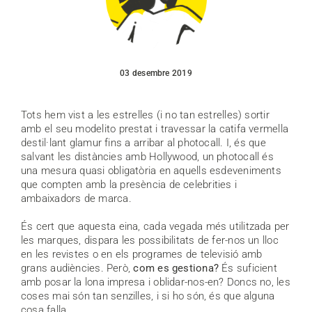
03 desembre 2019
Tots hem vist a les estrelles (i no tan estrelles) sortir
amb el seu modelito prestat i travessar la catifa vermella
destil·lant glamur fins a arribar al photocall. I, és que
salvant les distàncies amb Hollywood, un photocall és
una mesura quasi obligatòria en aquells esdeveniments
que compten amb la presència de celebrities i
ambaixadors de marca.
És cert que aquesta eina, cada vegada més utilitzada per
les marques, dispara les possibilitats de fer-nos un lloc
en les revistes o en els programes de televisió amb
grans audiències. Però,
com es gestiona?
És suficient
amb posar la lona impresa i oblidar-nos-en? Doncs no, les
coses mai són tan senzilles, i si ho són, és que alguna
cosa falla.