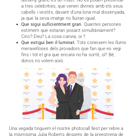
a tres celebrities, que venen divines amb els seus
cabells i vestits, davant d’una lona mal dissenyada,
ja que la seva imatge no lluiran igual.
Que sigui suficientment gran
. Quantes persones
estimem que estaran posant simultàniament?
Cinc? Deu? La cosa canvia, oi ?
Que estigui ben il·luminat
. Tots coneixem les llums
meravelloses dels provadors que fan que es vegi
fins i tot el gra que encara no ha sortit, oi? Bé,
doncs no volem això.
Una vegada tinguem el nostre photocall llest per rebre a
la mismisima Julia Roberts després de la preestrena de