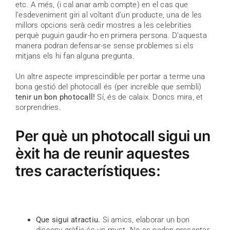
etc. A més, (i cal anar amb compte) en el cas que
l’esdeveniment giri al voltant d’un producte, una de les
millors opcions serà cedir mostres a les celebrities
perquè puguin gaudir-ho en primera persona. D’aquesta
manera podran defensar-se sense problemes si els
mitjans els hi fan alguna pregunta.
Un altre aspecte imprescindible per portar a terme una
bona gestió del photocall és (per increïble que sembli)
tenir un bon photocall!
Sí, és de calaix. Doncs mira, et
sorprendries.
Per què un photocall sigui un
èxit ha de reunir aquestes
tres característiques:
Que sigui atractiu.
Si amics, elaborar un bon
disseny gràfic és un must. No es poden presentar