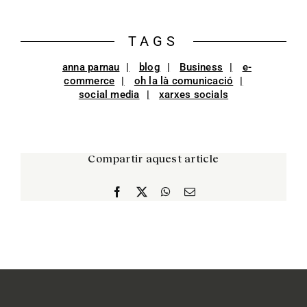
TAGS
anna parnau
blog
Business
e-
commerce
oh la là comunicació
social media
xarxes socials
Compartir aquest article
Facebook
X
WhatsApp
Email: