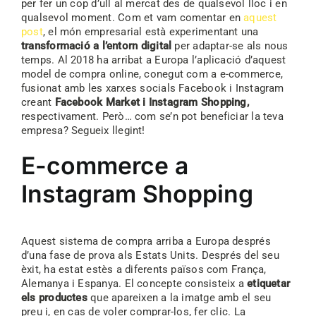
per fer un cop d’ull al mercat des de qualsevol lloc i en
qualsevol moment. Com et vam comentar en
aquest
post
, el món empresarial està experimentant una
transformació a l’entorn digital
per adaptar-se als nous
temps. Al 2018 ha arribat a Europa l’aplicació d’aquest
model de compra online, conegut com a e-commerce,
fusionat amb les xarxes socials Facebook i Instagram
creant
Facebook Market i Instagram Shopping
,
respectivament. Però… com se’n pot beneficiar la teva
empresa? Segueix llegint!
E-commerce a
Instagram Shopping
Aquest sistema de compra arriba a Europa després
d’una fase de prova als Estats Units. Després del seu
èxit, ha estat estès a diferents països com França,
Alemanya i Espanya. El concepte consisteix a
etiquetar
els productes
que apareixen a la imatge amb el seu
preu i, en cas de voler comprar-los, fer clic. La