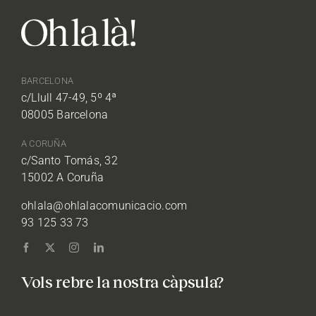
BARCELONA
c/Llull 47-49, 5º 4ª
08005 Barcelona
A CORUÑA
c/Santo Tomás, 32
15002 A Coruña
ohlala@ohlalacomunicacio.com
93 125 33 73
Vols rebre la nostra càpsula?