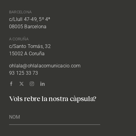
BARCELONA
c/Llull 47-49, 5º 4ª
08005 Barcelona
A CORUÑA
c/Santo Tomás, 32
15002 A Coruña
ohlala@ohlalacomunicacio.com
93 125 33 73
Vols rebre la nostra càpsula?