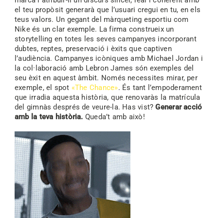
el teu propòsit generarà que l’usuari cregui en tu, en els
teus valors. Un gegant del màrqueting esportiu com
Nike és un clar exemple. La firma construeix un
storytelling en totes les seves campanyes incorporant
dubtes, reptes, preservació i èxits que captiven
l’audiència. Campanyes icòniques amb Michael Jordan i
la col·laboració amb Lebron James són exemples del
seu èxit en aquest àmbit. Només necessites mirar, per
exemple, el spot
«The Chance»
. És tant l’empoderament
que irradia aquesta història, que renovaràs la matrícula
del gimnàs després de veure-la. Has vist?
Generar acció
amb la teva història.
Queda’t amb això!