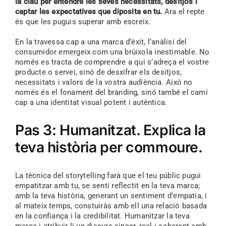
la clau per entendre les seves necessitats, desitjos i
captar les expectatives que diposita en tu.
Ara el repte
és que les puguis superar amb escreix.
En la travessa cap a una marca d’èxit, l’anàlisi del
consumidor emergeix com una brúixola inestimable. No
només es tracta de comprendre a qui s’adreça el vostre
producte o servei, sinó de desxifrar els desitjos,
necessitats i valors de la vostra audiència. Això no
només és el fonament del brànding, sinó també el camí
cap a una identitat visual potent i autèntica.
Pas 3: Humanitzat. Explica la
teva història per commoure.
La tècnica del storytelling farà que el teu públic pugui
empatitzar amb tu, se senti reflectit en la teva marca;
amb la teva història, generant un sentiment d’empatia, i
al mateix temps, constuiràs amb ell una relació basada
en la confiança i la credibilitat. Humanitzar la teva
marca i atribuir-li un discurs sincer, real i coherent amb