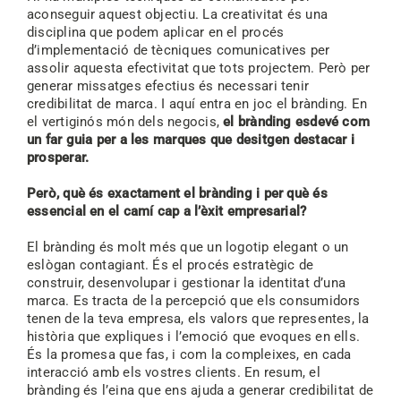
aconseguir aquest objectiu. La creativitat és una
disciplina que podem aplicar en el procés
d’implementació de tècniques comunicatives per
assolir aquesta efectivitat que tots projectem. Però per
generar missatges efectius és necessari tenir
credibilitat de marca. I aquí entra en joc el brànding. En
el vertiginós món dels negocis,
el brànding esdevé com
un far guia per a les marques que desitgen destacar i
prosperar.
Però, què és exactament el brànding i per què és
essencial en el camí cap a l’èxit empresarial?
El brànding és molt més que un logotip elegant o un
eslògan contagiant. És el procés estratègic de
construir, desenvolupar i gestionar la identitat d’una
marca. Es tracta de la percepció que els consumidors
tenen de la teva empresa, els valors que representes, la
història que expliques i l’emoció que evoques en ells.
És la promesa que fas, i com la compleixes, en cada
interacció amb els vostres clients. En resum, el
brànding és l’eina que ens ajuda a generar credibilitat de