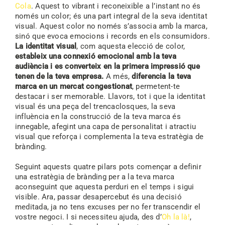
Cola
. Aquest to vibrant i reconeixible a l’instant no és
només un color; és una part integral de la seva identitat
visual. Aquest color no només s’associa amb la marca,
sinó que evoca emocions i records en els consumidors.
La identitat visual
, com aquesta elecció de color,
estableix una connexió emocional amb la teva
audiència i es converteix en la primera impressió que
tenen de la teva empresa.
A més,
diferencia la teva
marca en un mercat congestionat
, permetent-te
destacar i ser memorable. Llavors, tot i que la identitat
visual és una peça del trencaclosques, la seva
influència en la construcció de la teva marca és
innegable, afegint una capa de personalitat i atractiu
visual que reforça i complementa la teva estratègia de
brànding.
Seguint aquests quatre pilars pots començar a definir
una estratègia de brànding per a la teva marca
aconseguint que aquesta perduri en el temps i sigui
visible. Ara, passar desapercebut és una decisió
meditada, ja no tens excuses per no fer transcendir el
vostre negoci. I si necessiteu ajuda, des d’
Oh la là!
,