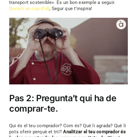
transport sostenible». És un bon exemple a seguir.
Dona-li un cop d’ull
, Segur que t’inspira!
Pas 2: Pregunta’t qui ha de
comprar-te.
Qui és el teu comprador? Com és? Què li agrada? Què li
pots oferir perquè et triï?
Analitzar el teu comprador és