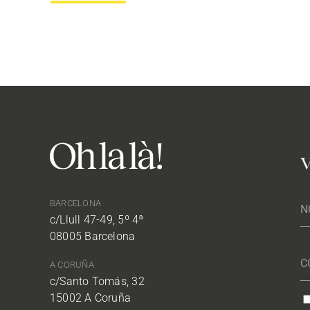
V
BARCELONA
c/Llull 47-49, 5º 4ª
08005 Barcelona
A CORUÑA
c/Santo Tomás, 32
15002 A Coruña