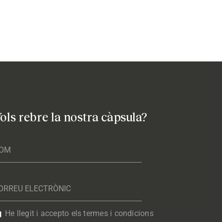
ols rebre la nostra càpsula?
He llegit i accepto els termes i condicions