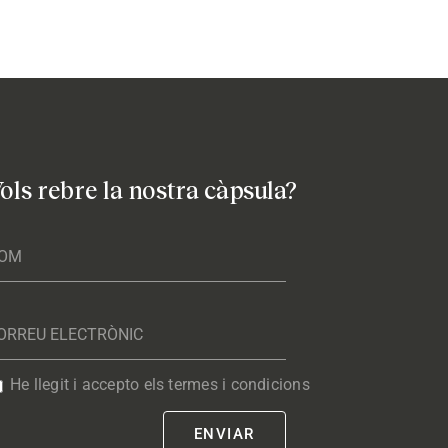
ols rebre la nostra càpsula?
He llegit i accepto els termes i condicions