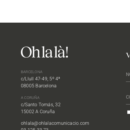
V
BARCELONA
c/Llull 47-49, 5º 4ª
08005 Barcelona
A CORUÑA
c/Santo Tomás, 32
15002 A Coruña
ohlala@ohlalacomunicacio.com