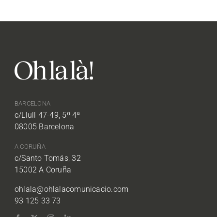
BARCELONA
c/Llull 47-49, 5º 4ª
08005 Barcelona
A CORUÑA
c/Santo Tomás, 32
15002 A Coruña
ohlala@ohlalacomunicacio.com
93 125 33 73