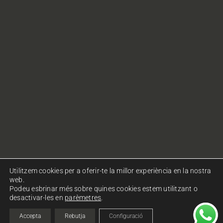
Utilitzem cookies per a oferir-te la millor experiència en la nostra
web.
Podeu esbrinar més sobre quines cookies estem utilitzant o
desactivar-les en
parèmetres
.
© Copyright Ohlalà! Comunicació. Tots els drets
reservats.
Política de privacitat
|
Política de cookies
Accepta
Rebutja
Configuració