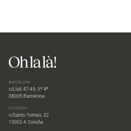
BARCELONA
c/Llull 47-49, 5º 4ª
08005 Barcelona
A CORUÑA
c/Santo Tomás, 32
15002 A Coruña