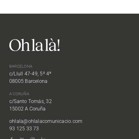
BARCELONA
c/Llull 47-49, 5º 4ª
08005 Barcelona
A CORUÑA
c/Santo Tomás, 32
15002 A Coruña
ohlala@ohlalacomunicacio.com
93 125 33 73