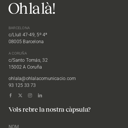
BARCELONA
c/Llull 47-49, 5º 4ª
08005 Barcelona
A CORUÑA
c/Santo Tomás, 32
15002 A Coruña
ohlala@ohlalacomunicacio.com
93 125 33 73
Vols rebre la nostra càpsula?