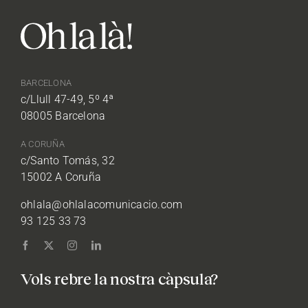
BARCELONA
c/Llull 47-49, 5º 4ª
08005 Barcelona
A CORUÑA
c/Santo Tomás, 32
15002 A Coruña
ohlala@ohlalacomunicacio.com
93 125 33 73
Vols rebre la nostra càpsula?