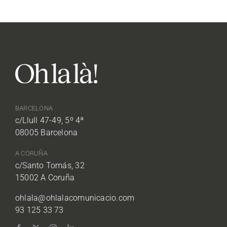
BARCELONA
c/Llull 47-49, 5º 4ª
08005 Barcelona
A CORUÑA
c/Santo Tomás, 32
15002 A Coruña
ohlala@ohlalacomunicacio.com
93 125 33 73