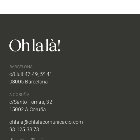
BARCELONA
c/Llull 47-49, 5º 4ª
08005 Barcelona
A CORUÑA
c/Santo Tomás, 32
15002 A Coruña
ohlala@ohlalacomunicacio.com
93 125 33 73