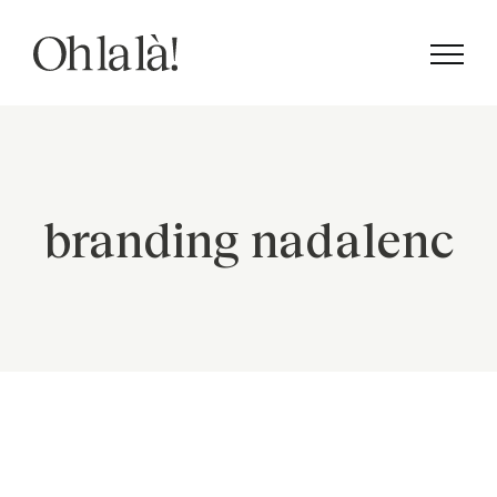
Skip
to
content
branding nadalenc