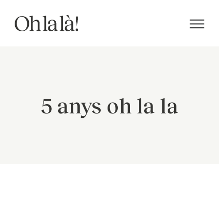
Skip
to
content
5 anys oh la la