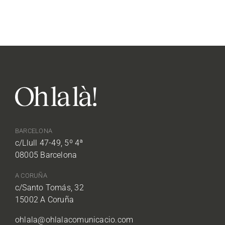
BARCELONA
c/Llull 47-49, 5º 4ª
08005 Barcelona
A CORUÑA
c/Santo Tomás, 32
15002 A Coruña
ohlala@ohlalacomunicacio.com