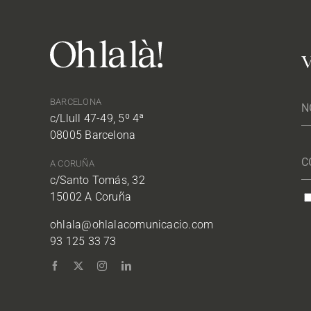
V
BARCELONA
c/Llull 47-49, 5º 4ª
08005 Barcelona
A CORUÑA
c/Santo Tomás, 32
15002 A Coruña
ohlala@ohlalacomunicacio.com
93 125 33 73