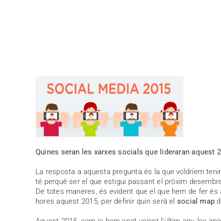
Quines seran les xarxes socials que lideraran aquest 
La resposta a aquesta pregunta és la que voldríem tenir 
té perquè ser el que estigui passant el pròxim desembre
De totes maneres, és evident que el que hem de fer és a
hores aquest 2015, per definir quin serà el
social map
d
Aquest 2015, com ja hem anat veient l’últim any, les ima