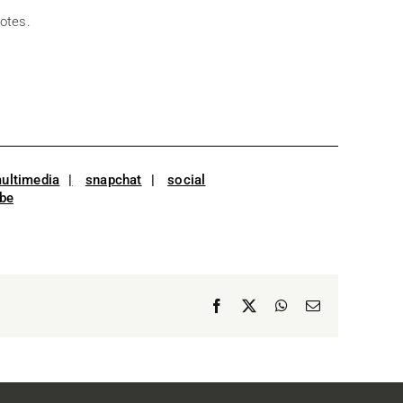
otes.
ultimedia
snapchat
social
be
Facebook
X
WhatsApp
Email: