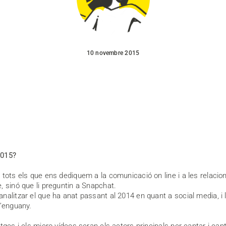
10 novembre 2015
2015?
tots els que ens dediquem a la comunicació on line i a les relacio
, sinó que li preguntin a Snapchat.
nalitzar el que ha anat passant al 2014 en quant a social media, 
’enguany.
tges i els micro vídeos seran els actors principals per captar i ca