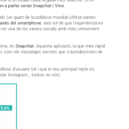
n a parlar seran Snapchat i Vine
.
s (un quart de la població mundial utilitza xarxes
través del smartphone
, això vol dir que l’experiència en
se en una de les xarxes socials amb més creixement
nima, és
Snapchat
. Aquesta aplicació, la que més ràpid
sí, com els missatges secrets que s’autodestruïen de
ons d’usuaris tot i que el seu principal repte és
prar Instagram… tontos no són).