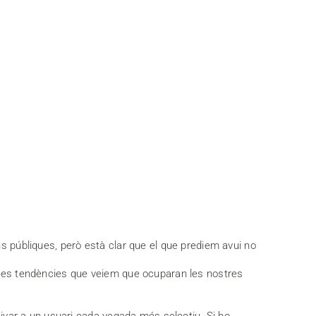
ns públiques, però està clar que el que prediem avui no
i les tendències que veiem que ocuparan les nostres
ptivar a un usuari cada vegada més selectiu. Si ho