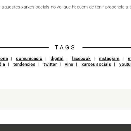
 aquestes xarxes socials no vol que haguem de tenir presència a t
TAGS
lona
comunicació
digital
facebook
instagram
m
dia
tendencies
twitter
vine
xarxes socials
youtu