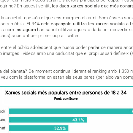
egir-ho? En aquest sentit,
les dues xarxes socials que més donara
 la societat, que són el que ens marquen el camí. Som éssers social
sers mòbils.
El 44% dels espanyols utilitza les xarxes socials a 
ons com
Instagram
han sabut utilitzar aquesta dada per convertir-
ris) superant per primer cop a Twitter.
t entre el públic adolescent que busca poder parlar de manera anò
 imatges i vídeos amb una caducitat que el propi usuari defineix (
el planeta? De moment continua liderant el ranking amb 1.350 mill
a veu com la plataforma on estan els seus pares (per això van com