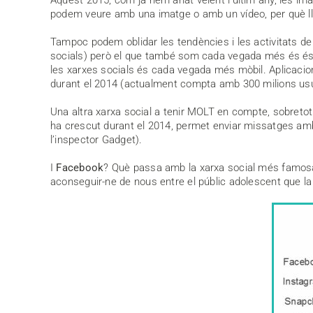
podem veure amb una imatge o amb un vídeo, per què ll
Tampoc podem oblidar les tendències i les activitats de
socials) però el que també som cada vegada més és és
les xarxes socials és cada vegada més mòbil. Aplicaci
durant el 2014 (actualment compta amb 300 milions usua
Una altra xarxa social a tenir MOLT en compte, sobreto
ha crescut durant el 2014, permet enviar missatges amb
l’inspector Gadget).
I
Facebook
? Què passa amb la xarxa social més famosa d
aconseguir-ne de nous entre el públic adolescent que l