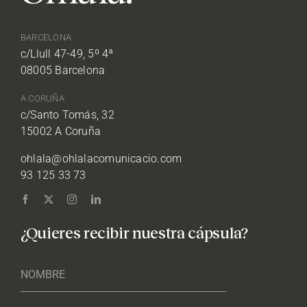
BARCELONA
c/Llull 47-49, 5º 4ª
08005 Barcelona
A CORUÑA
c/Santo Tomás, 32
15002 A Coruña
ohlala@ohlalacomunicacio.com
93 125 33 73
¿Quieres recibir nuestra cápsula?