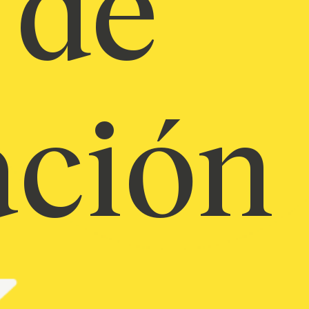
 de
ción