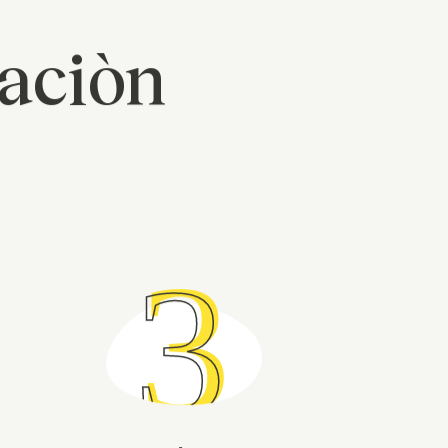
aciòn