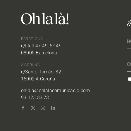
¿
BARCELONA
c/Llull 47-49, 5º 4ª
08005 Barcelona
A CORUÑA
c/Santo Tomás, 32
15002 A Coruña
ohlala@ohlalacomunicacio.com
93 125 33 73