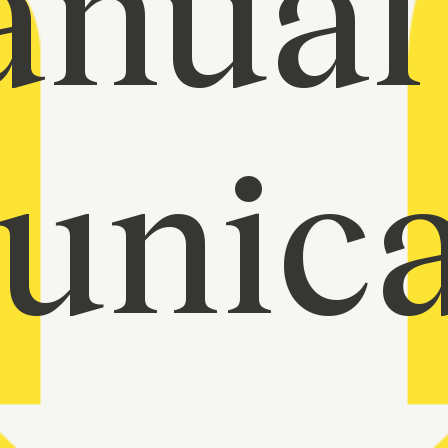
nual
unica