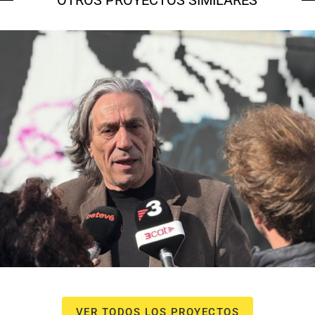
NOU Sentit Urbà
Campañas culturales
Estrategia de
comunicación y PR
Estrategia digital y
contenidos
VER TODOS LOS PROYECTOS