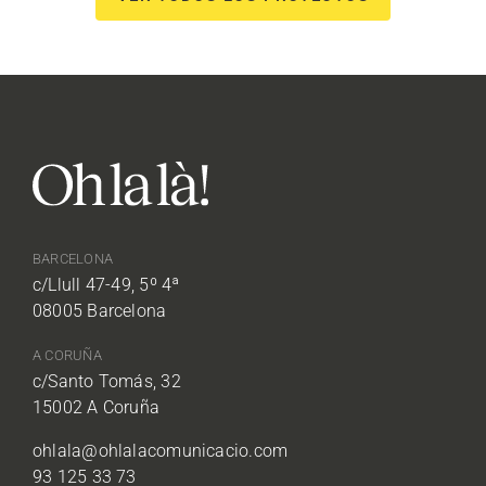
BARCELONA
c/Llull 47-49, 5º 4ª
08005 Barcelona
A CORUÑA
c/Santo Tomás, 32
15002 A Coruña
ohlala@ohlalacomunicacio.com
93 125 33 73