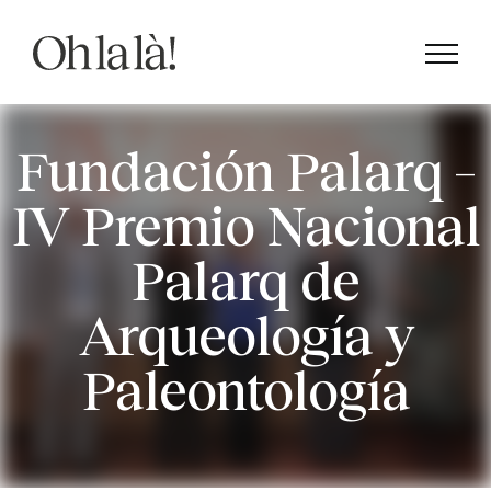
Saltar
al
contenido
Fundación Palarq –
IV Premio Nacional
Palarq de
Arqueología y
Paleontología