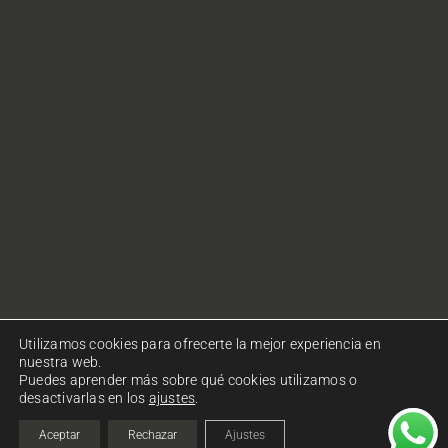
Utilizamos cookies para ofrecerte la mejor experiencia en
nuestra web.
Puedes aprender más sobre qué cookies utilizamos o
desactivarlas en los
ajustes
.
© Copyright Ohlalà! Comunicació. Todos los derechos
reservados.
Política de privacidad
|
Política de cookies
Aceptar
Rechazar
Ajustes