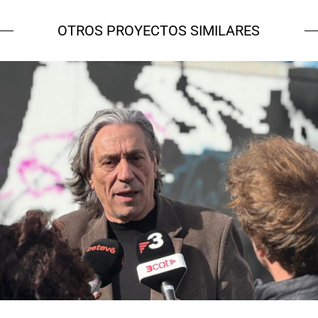
OTROS PROYECTOS SIMILARES
NOU Sentit Urbà
Campañas culturales
Estrategia de
comunicación y PR
Estrategia digital y
contenidos