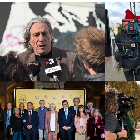
NOU Sentit Urbà
Gi
Campañas culturales
Estrategia de
comunicación y PR
Estrategia
Estrateg
digital y contenidos
Institut d’Estudis Aranesi
(IEA)
Campañas 
comunic
Campañas culturales
Estrategia de
di
comunicación y PR