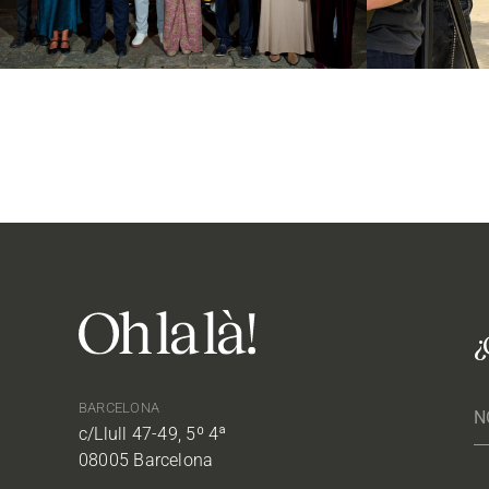
¿
BARCELONA
c/Llull 47-49, 5º 4ª
08005 Barcelona