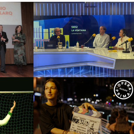
q – IV
 Palarq
Hermana Leonor 20.000
ía y
km de confesión
ía
Campañas culturales
Estrategia de
comunicación y PR
trategia de
 PR
ESCAC
tro
Campañas culturales
Estrategia de
trategia de
comunicación y PR
Estrategia
 PR
digital y contenidos