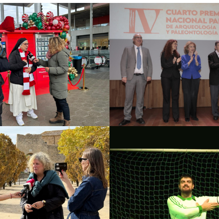
Fundación Palar
Premio Nacional
ving Machines
de Arqueolog
Paleontolog
ia de comunicación y PR
Campañas culturales
Es
comunicación y
Brots
Amorodio Tea
culturales
Estrategia de
Campañas culturales
Es
ación y PR
Estrategia
comunicación y
gital y contenidos