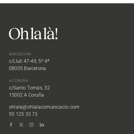
BARCELONA
c/Llull 47-49, 5º 4ª
08005 Barcelona
A CORUÑA
c/Santo Tomás, 32
15002 A Coruña
ohlala@ohlalacomunicacio.com
93 125 33 73