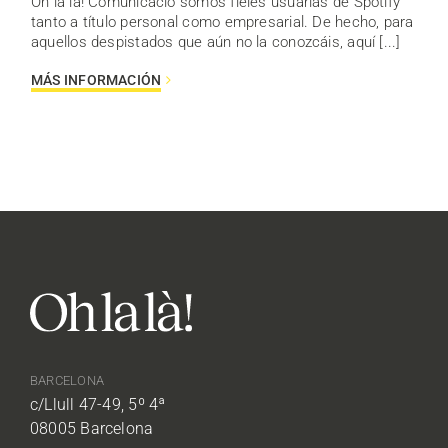
Oh la là! Comunicació somos fieles usuarias de Spotify
tanto a título personal como empresarial. De hecho, para
aquellos despistados que aún no la conozcáis, aquí [...]
MÁS INFORMACIÓN
BARCELONA
c/Llull 47-49, 5º 4ª
08005 Barcelona