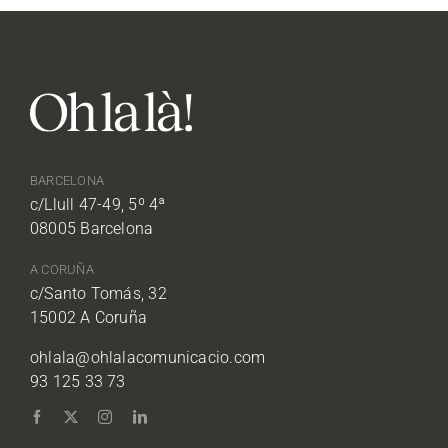
BARCELONA
c/Llull 47-49, 5º 4ª
08005 Barcelona
A CORUÑA
c/Santo Tomás, 32
15002 A Coruña
ohlala@ohlalacomunicacio.com
93 125 33 73