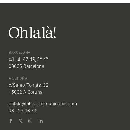
BARCELONA
c/Llull 47-49, 5º 4ª
08005 Barcelona
A CORUÑA
c/Santo Tomás, 32
15002 A Coruña
ohlala@ohlalacomunicacio.com
93 125 33 73