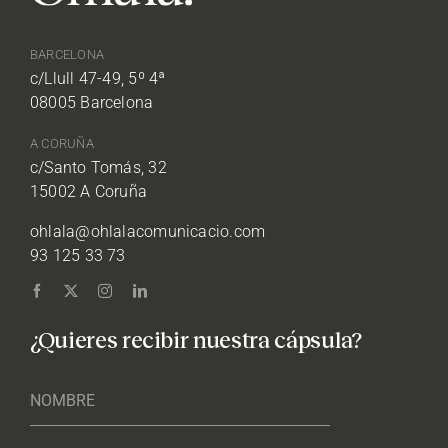
BARCELONA
c/Llull 47-49, 5º 4ª
08005 Barcelona
A CORUÑA
c/Santo Tomás, 32
15002 A Coruña
ohlala@ohlalacomunicacio.com
93 125 33 73
¿Quieres recibir nuestra cápsula?