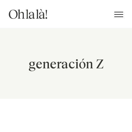
Saltar
al
contenido
generación Z