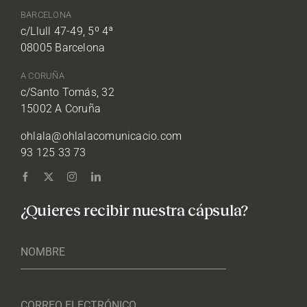
BARCELONA
c/Llull 47-49, 5º 4ª
08005 Barcelona
A CORUÑA
c/Santo Tomás, 32
15002 A Coruña
ohlala@ohlalacomunicacio.com
93 125 33 73
¿Quieres recibir nuestra cápsula?