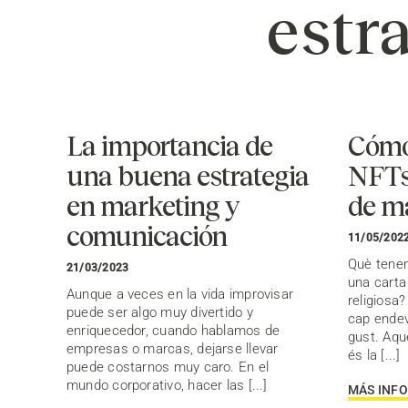
estr
La importancia de
Cómo 
una buena estrategia
NFTs 
en marketing y
de ma
comunicación
11/05/202
Què tenen
21/03/2023
una cart
Aunque a veces en la vida improvisar
religiosa?
puede ser algo muy divertido y
cap endev
enriquecedor, cuando hablamos de
gust. Aqu
empresas o marcas, dejarse llevar
és la [...]
puede costarnos muy caro. En el
mundo corporativo, hacer las [...]
MÁS INF