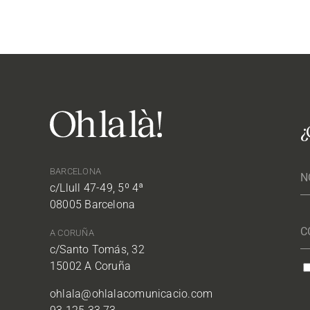
¿
BARCELONA
c/Llull 47-49, 5º 4ª
08005 Barcelona
A CORUÑA
c/Santo Tomás, 32
15002 A Coruña
ohlala@ohlalacomunicacio.com