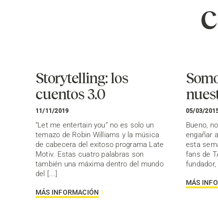
c
Storytelling: los
Somo
cuentos 3.0
nuest
11/11/2019
05/03/201
“Let me entertain you” no es solo un
Bueno, n
temazo de Robin Williams y la música
engañar a
de cabecera del exitoso programa Late
esta sem
Motiv. Estas cuatro palabras son
fans de 
también una máxima dentro del mundo
fundador, 
del [...]
MÁS INF
MÁS INFORMACIÓN