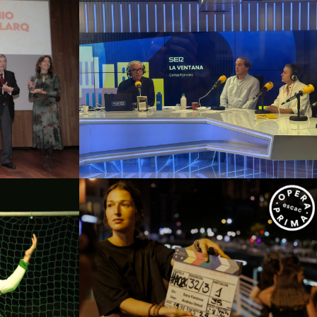
q – IV
 Palarq
Hermana Leonor 20.000
ía y
km de confesión
ía
Campañas culturales
Estrategia de
comunicación y PR
trategia de
 PR
ESCAC
tro
Campañas culturales
Estrategia de
trategia de
comunicación y PR
Estrategia
 PR
digital y contenidos