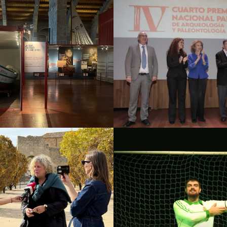
Fundación Palar
eu Marítim – 7
Premio Nacional
ells, 7 històries
de Arqueolog
Paleontolog
culturales
Estrategia de
municación y PR
Campañas culturales
Es
comunicación y
Brots
Amorodio Tea
culturales
Estrategia de
Campañas culturales
Es
ación y PR
Estrategia
comunicación y
gital y contenidos