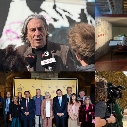
Mus
NOU Sentit Urbà
vaix
Campañas culturales
Estrategia de
comunicación y PR
Estrategia
Campañas 
digital y contenidos
co
Institut d’Estudis Aranesi
(IEA)
Campañas 
comunic
Campañas culturales
Estrategia de
di
comunicación y PR