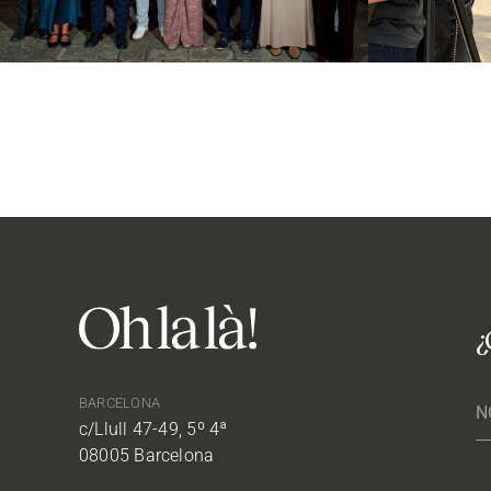
¿
BARCELONA
c/Llull 47-49, 5º 4ª
08005 Barcelona