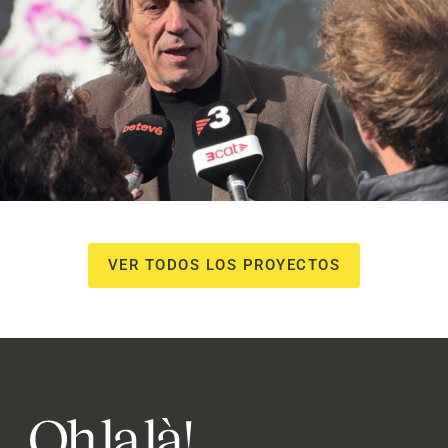
NOU Sentit Urbà
Campañas culturales
Estrategia de
comunicación y PR
Estrategia digital y
contenidos
VER TODOS LOS PROYECTOS