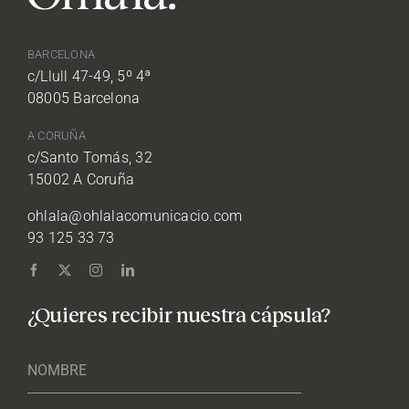
BARCELONA
c/Llull 47-49, 5º 4ª
08005 Barcelona
A CORUÑA
c/Santo Tomás, 32
15002 A Coruña
ohlala@ohlalacomunicacio.com
93 125 33 73
¿Quieres recibir nuestra cápsula?