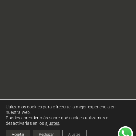
Utilizamos cookies para ofrecerte la mejor experiencia en
nuestra web.
Puedes aprender más sobre qué cookies utilizamos o
desactivarlas en los
ajustes
.
© Copyright Ohlalà! Comunicació. Todos los derechos
reservados.
Política de privacidad
|
Política de cookies
Aceptar
Rechazar
Ajustes