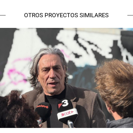
OTROS PROYECTOS SIMILARES
NOU Sentit Urbà
Campañas culturales
Estrategia de
comunicación y PR
Estrategia digital y
contenidos