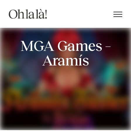
Saltar
al
contenido
MGA Games –
Aramís