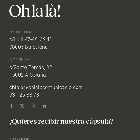
BARCELONA
c/Llull 47-49, 5º 4ª
08005 Barcelona
A CORUÑA
c/Santo Tomás, 32
15002 A Coruña
ohlala@ohlalacomunicacio.com
93 125 33 73
¿Quieres recibir nuestra cápsula?