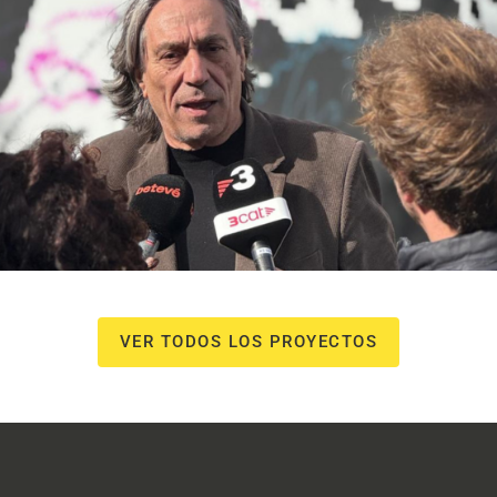
NOU Sentit Urbà
Campañas culturales
Estrategia de
comunicación y PR
Estrategia digital y
contenidos
VER TODOS LOS PROYECTOS