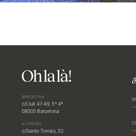
¿
BARCELONA
c/Llull 47-49, 5º 4ª
08005 Barcelona
A CORUÑA
c/Santo Tomás, 32