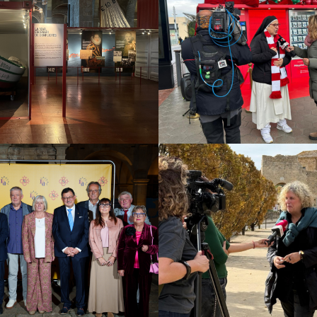
eu Marítim – 7
Giving Machi
ells, 7 històries
Estrategia de comunica
culturales
Estrategia de
municación y PR
t d’Estudis Aranesi
Brots
(IEA)
Campañas culturales
Es
comunicación y PR
Es
culturales
Estrategia de
digital y conteni
municación y PR