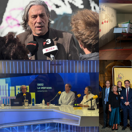
Mus
NOU Sentit Urbà
vaix
Campañas culturales
Estrategia de
comunicación y PR
Estrategia
Campañas 
digital y contenidos
co
Hermana Leonor 20.000
Institu
km de confesión
Campañas culturales
Estrategia de
Campañas 
comunicación y PR
co