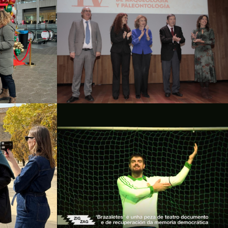
Fundación Palarq – IV
Premio Nacional Palarq
nes
de Arqueología y
Paleontología
ción y PR
Campañas culturales
Estrategia de
comunicación y PR
Amorodio Teatro
trategia de
Campañas culturales
Estrategia de
trategia
comunicación y PR
dos