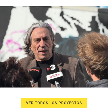
NOU Sentit Urbà
Campañas culturales
Estrategia de
comunicación y PR
Estrategia digital y
contenidos
VER TODOS LOS PROYECTOS