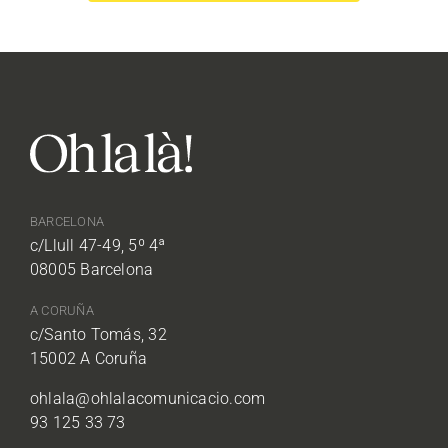
BARCELONA
c/Llull 47-49, 5º 4ª
08005 Barcelona
A CORUÑA
c/Santo Tomás, 32
15002 A Coruña
ohlala@ohlalacomunicacio.com
93 125 33 73