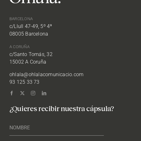
BARCELONA
c/Llull 47-49, 5º 4ª
08005 Barcelona
A CORUÑA
c/Santo Tomás, 32
15002 A Coruña
ohlala@ohlalacomunicacio.com
93 125 33 73
¿Quieres recibir nuestra cápsula?