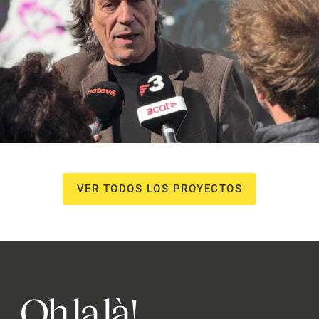
NOU Sentit Urbà
Campañas culturales
Estrategia de
comunicación y PR
Estrategia digital y
contenidos
VER TODOS LOS PROYECTOS