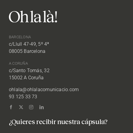
BARCELONA
c/Llull 47-49, 5º 4ª
08005 Barcelona
A CORUÑA
c/Santo Tomás, 32
15002 A Coruña
ohlala@ohlalacomunicacio.com
93 125 33 73
¿Quieres recibir nuestra cápsula?