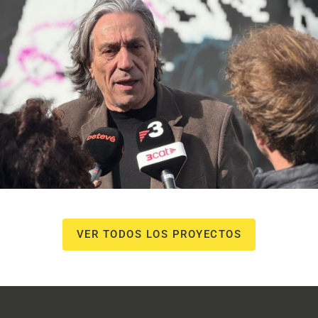
NOU Sentit Urbà
Campañas culturales
Estrategia de
comunicación y PR
Estrategia digital y
contenidos
VER TODOS LOS PROYECTOS