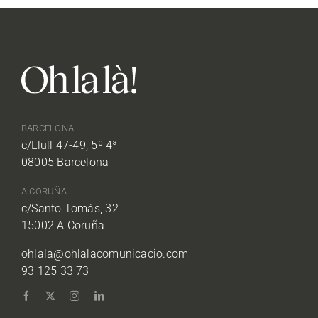
BARCELONA
c/Llull 47-49, 5º 4ª
08005 Barcelona
A CORUÑA
c/Santo Tomás, 32
15002 A Coruña
ohlala@ohlalacomunicacio.com
93 125 33 73