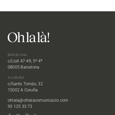
BARCELONA
c/Llull 47-49, 5º 4ª
08005 Barcelona
A CORUÑA
c/Santo Tomás, 32
15002 A Coruña
ohlala@ohlalacomunicacio.com
93 125 33 73